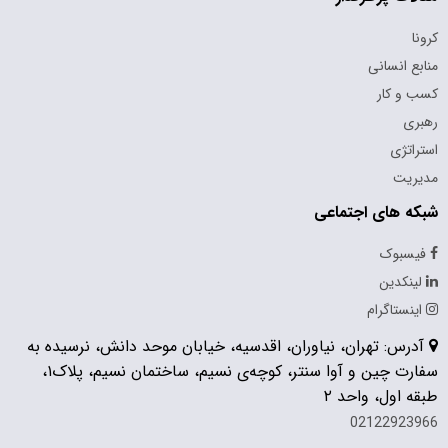
کرونا
منابع انسانی
کسب و کار
رهبری
استراتژی
مدیریت
شبکه های اجتماعی
فیسبوک
لینکدین
اینستاگرام
آدرس: تهران، نیاوران، اقدسیه، خیابان موحد دانش، نرسیده به
سفارت چین و آوا سنتر، کوچه‌ی نسیم، ساختمان نسیم، پلاک۱،
طبقه اول، واحد ۲
02122923966