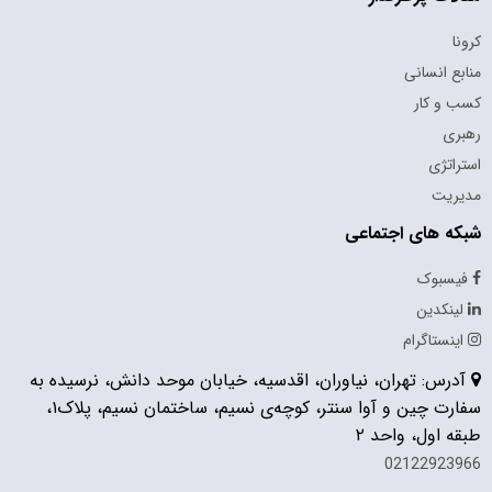
کرونا
منابع انسانی
کسب و کار
رهبری
استراتژی
مدیریت
شبکه های اجتماعی
فیسبوک
لینکدین
اینستاگرام
آدرس: تهران، نیاوران، اقدسیه، خیابان موحد دانش، نرسیده به
سفارت چین و آوا سنتر، کوچه‌ی نسیم، ساختمان نسیم، پلاک۱،
طبقه اول، واحد ۲
02122923966