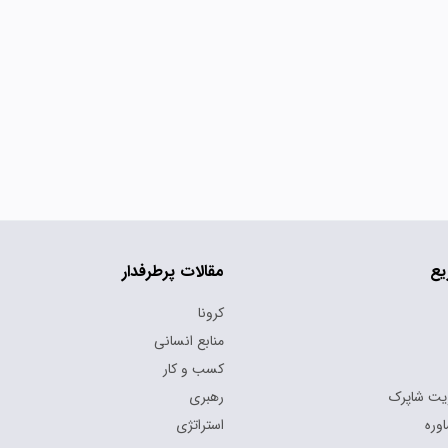
یع
مقالات پرطرفدار
کرونا
منابع انسانی
کسب و کار
یت شاپرک
رهبری
وره
استراتژی