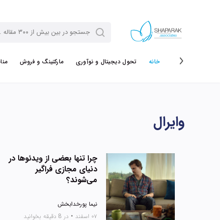
خانه
تحول دیجیتال و نوآوری
مارکتینگ و فروش
منا
وایرال
چرا تنها بعضی از ویدئوها در
دنیای مجازی فراگیر
می‌شوند؟
نیما پورخدابخش
۰۷ اسفند
•
در 8 دقیقه بخوانید