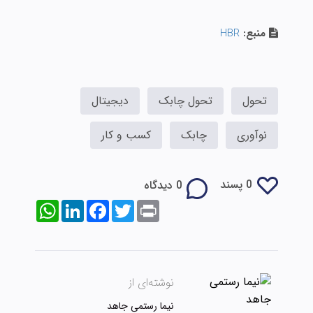
منبع:
HBR
تحول
تحول چابک
دیجیتال
نوآوری
چابک
کسب و کار
0 پسند
0 دیدگاه
WhatsApp
LinkedIn
Facebook
Twitter
Print
نوشته‌ای از
نیما رستمی جاهد