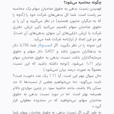
چگونه محاسبه می‌شود؟
فهمیدن نسبت بدهی به حقوق صاحبان سهام یک محاسبه
سر راست است. شما کل بدهی‌های شرکت خود را (آنچه را
که به دیگران مدیون هستید) در نظر می‌گیرید و آن را بر
حقوق صاحبان سهام تقسیم می‌کنید (این ارزش دفتری
شرکت یا ارزش دارایی‌های آن منهای بدهی‌های آن است).
هر دو این اعداد از ترازنامه شرکت شما می‌آید.
این نمونه را در نظر بگیرید. اگر
کسب‌وکار
شما 2،736 دلار
به بدهکاران مدیون باشد و 2،457 دلار سهام و حقوق
سرمایه‌گذاران باشد، نسبت بدهی به حقوق صاحبان سهام
برابر 1،11 می‌شود. (توجه داشته باشید که این نسبت
معمولاً به صورت درصد بیان نمی‌شود.)
حال سوال مهم این است: آیا 1.11 یک عدد «خوب» است؟
نایت می‌گوید: «ما می‌خواهیم بعضی از نسبت‌ها تا حد
ممکن بالا باشند، مانند حاشیه سود. در چنین مواردی بالاتر
همیشه بهتر است. اما در مورد نسبت بدهی به حقوق
صاحبان سهام، می‌خواهید که در محدوده معقولی قرار
گیرد.»
به طور کلی، اگر نسبت بدهی به حقوق صاحبان سهام شما