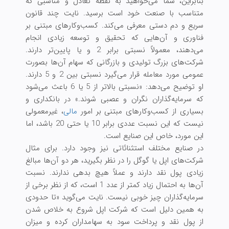
بنابراین، شما می‌خواهید به نقطه تعادل و مناسبی که
متناسب با صنعت خود است برسید. نایت چند قانون
سریع و دم دستی معرفی می‌کند. کسب‌وکارهای مبتنی بر
فناوری و آن‌هایی که تحقیق و توسعه زیادی انجام
می‌دهند، معمولاً نسبتی برابر 2 و یا پایین‌تر دارند.
شرکت‌های بزرگ تولیدی و بازرگانی که سهام آن‌ها بصورت
عمومی مورد معامله قرار می‌گیرد نسبتی بین 2 و 5 دارند.
او توضیح می‌دهد: «نسبتی بالاتر از 5 یا 6 باعث می‌شود
که سرمایه‌گذاران نگران و عصبی شوند.» در بانکداری و
بسیاری از کسب‌وکارهای مبتنی بر امور
مالی
، غیرمعمولی
نیست که این نسبت عددی برابر 10 یا حتی 20 باشد، اما
این مورد، خاص این صنایع است.
در صنایع مختلف استثنائاتی نیز وجود دارد. برای مثال
شرکت‌های اپل یا گوگل را در نظر بگیرید، هر دو آن‌ها مبالغ
زیادی پول نقد دارند و عملاً هیچ بدهی ندارند. نسبت
آن‌ها به احتمال زیاد کمتر از عدد 1 است، که از نظر برخی از
سرمایه‌گذاران چیز خوبی نیست. نایت می‌گوید «تا حدودی
به همین دلیل است که شرکت اپل شروع به خلاص شدن
از پول نقد و پرداخت سود به سهامداران کرده و میزان