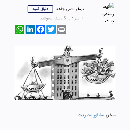
نیما رستمی جاهد
دنبال کنید
۱۴ تیر
•
در 5 دقیقه بخوانید
WhatsApp
LinkedIn
Facebook
Twitter
Print
سخن
مشاور مدیریت
: