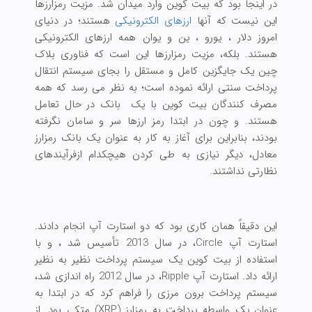
در اینجا بود که بیت کوین وارد میدان شد. مزیت رمزارزها
این نیست که آنها
ارزهای الکترونیکی
هستند؛ در دنیای
امروز دلار ، یورو ، ین و یوان همه ارزهای الکترونیکی
هستند. بلکه، مزیت رمزارزها این است که فناوری بلاک
چین یک جایگزین کامل و مستقل را بجای سیستم انتقال
پرداخت سنتی ارائه نموده است؛ به نظر می رسد که همه
مصرف کنندگان بیت کوین با یک بانک در حال تعامل
هستند. و چون در ابتدا رمز ارزها سر و سامان نگرفته
بودند، بنابراین برای آغاز به کار به عنوان یک بانک رمزارز
معادل، دیگر نیازی به طی کردن هیچکدام ازفرآیندهای
نظارتی نداشتند.
این دقیقاً همان کاری بود که دو استارت آپ انجام دادند.
استارت آپ Circle، در سال 2013 تأسیس شد ، و با
استفاده از بیت کوین یک سیستم پرداخت نظیر به نظیر
ارائه داد. استارت آپ Ripple، در سال 2012 راه اندازی شد،
سیستم پرداخت برون مرزی را فراهم کرد که در ابتدا به
عنوان یک واسطه پرداخت به رمزارز (XRP) متکی بود. از