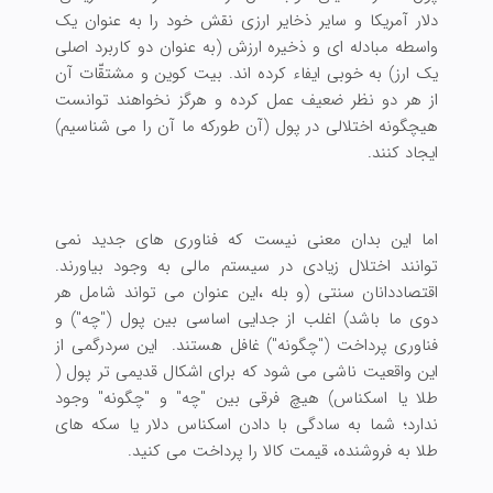
دلار آمریکا و سایر ذخایر ارزی نقش خود را به عنوان یک
واسطه مبادله ای و ذخیره ارزش (به عنوان دو کاربرد اصلی
یک ارز) به خوبی ایفاء کرده اند. بیت کوین و مشتقّات آن
از هر دو نظر ضعیف عمل کرده و هرگز نخواهند توانست
هیچگونه اختلالی در پول (آن طورکه ما آن را می شناسیم)
ایجاد کنند.
اما این بدان معنی نیست که فناوری های جدید نمی
توانند اختلال زیادی در سیستم مالی به وجود بیاورند.
اقتصاددانان سنتی (و بله ،این عنوان می تواند شامل هر
دوی ما باشد) اغلب از جدایی اساسی بین پول ("چه") و
فناوری پرداخت ("چگونه") غافل هستند. این سردرگمی از
این واقعیت ناشی می شود که برای اشکال قدیمی تر پول (
طلا یا اسکناس) هیچ فرقی بین "چه" و "چگونه" وجود
ندارد؛ شما به سادگی با دادن اسکناس دلار یا سکه های
طلا به فروشنده، قیمت کالا را پرداخت می کنید.