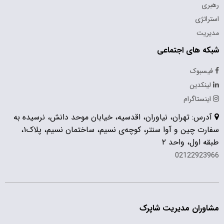
رهبری
استراتژی
مدیریت
شبکه های اجتماعی
فیسبوک
لینکدین
اینستاگرام
آدرس: تهران، نیاوران، اقدسیه، خیابان موحد دانش، نرسیده به
سفارت چین و آوا سنتر، کوچه‌ی نسیم، ساختمان نسیم، پلاک۱،
طبقه اول، واحد ۲
02122923966
مشاوران مدیریت شاپرک