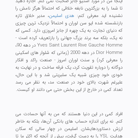
اینجا من در مورد استیو جابز صحبت نمی کنم. اجازه دهید
تا شما را به بزرگترین نابغه خلاقی که احتمالاً هرگز نامش را
نشنیده اید معرفی کنم:
هدی اسلیمن
، مدیر خلاق تازه
بازنشسته شده ایو سن لوران و احتمالاً نزدیک ترین چیزی
که دنیای تجارت به یک چهره از جابز امروزی دارد. کسی که
نه یک، بلکه سه برند بزرگ جهانی را بازتعریف کرده است -
Yves Saint Laurent Rive Gauche Homme در دهه 90،
Dior Homme در دهه 2000 (زمانی که شلوار های اسکینی
را معرفی کرد) و سنت لوران امروز - صنعت راکد و افکار
دوگانه را دوباره تقویت کرد، یک فرقه ساخت و در نهایت به
خودی خود چیزی شبیه یک سلبریتی شد و با این حال،
علیرغم شهرت بالای خود در صنعت مد، به نظر می رسد
تعداد کمی در خارج از این بخش حتی می دانند او کیست.
افراد کمی در این دنیا هستند که من به آنها حسادت می
کنم. نه برای اندازه حساب های بانکی آن‌ها، بلکه به خاطر
ارزش دستاوردهایشان. اسلیمن در چهار سالی که سکان
هدایت YSL را به دست گرفت، بیش از آنچه که اکثر ما تا