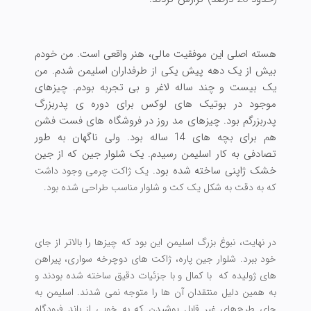
هسته اصلی این موفقیت مالی، هنر واقعی است. من خودم
بیش از یک دهه پیش یکی از طرفداران اسلیمن شدم. من
یک بیست و چند ساله لاغر و بی تجربه بودم. چیزهای
موجود در بوتیک های لوکس برای دوره ی پدربزرگ
پدربزرگم بود. چیزهای مد روز در فروشگاه های فست فشن
هم برای بچه های 14 ساله بود. ولی ناگهان به طور
تصادفی به کار اسلیمن رسیدم. یک شلوار جین که از جین
خشک ژاپنی ساخته شده بود.
یک ژاکت چرمی وجود داشت
که به دقت به شکل یک کت و شلوار مناسب طراحی شده بود.
در نهایت، نبوغ بزرگ اسلیمن این بود که چیزها را بالاتر از جای
خود ببرد. شلوار جین پاره، ژاکت های دوچرخه سواری، پیراهن
های ژولیده که با کمال و با جزئیات دقیق ساخته شده بودند و
به همین دلیل منتقدان آن ها را متوجه نمی شدند. اسلیمن به
جای طرح‌های غیر قابل پوشیدن که به خوبی از باند فرودگاه