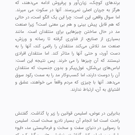
برندهای کوچک، زیان‌آور و پرفروش ادامه می‌دهند، که
هرگز به جریان اصلی نمی‌رسند. آنها در سکوت می میرند.
اما سوال واقعی این است: چرا این یک الگو است، در حالی
که هم قابل پیش بینی و هم بی معنی است؟ زیرا صنعت
مد در حال ساختن چیزهایی برای منتقدان است. مانند
بسیاری از صنایع، از فناوری گرفته تا رسانه و ورزش،
صنعت مد تلاش می‌کند منتقدان را راضی کند، آنها را به
دست آورد، و حتی آنها را متاثر کند. اما منتقدان افرادی
نیستند که آن چیزها را می خرند. پس نتیجه این است:
لباس‌های بی‌شکل، غول‌پیکر و بدون جنسیت که منتقدان
آن را دوست دارند، اما کسب‌وکار مد را به سمت رکود سوق
می‌دهد. آنها با چیزی که مردم واقعاً می خواهند، عشق و
اشتیاق به آن، ارتباط ندارند.
بنابراین در عوض، اسلیمن قوانین را زیر پا گذاشت. گفتنش
راحت است اما انجام آن بسیار نادرو سخت است. اسلیمن
با رسوایی در دنیای سفت و سخت و فرمالیستی مد، «ایو»
را از سن لوران کنار گذاشت، نمایش هایی برگزار کرد که