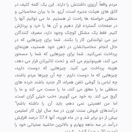
مردم واقعاً آرزوی داشتنش را دارند. این یک کلمه کثیف در
اتاق های هیئت مدیره است، آرزو. ما با بیان محاسباتی و
منطقی خواسته ها راحت تر هستیم. ما می توانیم آنها را
در صفحات گسترده قرار دهیم و آن ها را خرد و پردازش
کنیم. فقط یک مشکل کوچک وجود دارد، مصرف کنندگان
نیز می تواننداین کار را بکنند. شما برای چیزهایی که در
حال انجام محاسباتشان در ذهن خود هستید، هزینه‌ای
پرداخت نمی‌کنید. شما برای چیزهایی که شما را مسحور
می کند، هیپنوتیزم می کند و تحت تاثیرتان قرار می دهد،
هزینه پرداخت می کنید. چیزهایی که دوست دارید،
چیزهایی که ما دوست داریم - چه آن چیزها مردم باشند،
چه لباس یا گوشی تلفن همراه، اگر جدید باشند خرده های
منطقی ما را معلق می کند، ما را مست می کند و ما را
گیج می کند. به خود می گوییم: «خب خیلی گران است،
اما من اهمیتی نمی دهم، باید آن را داشته باشم!"
درآمدهای فروش سنت لورن در سه سال اول کار اسلیمن
بیش از دو برابر شد و در ماه فوریه، آنها 37.4 درصد افزایش
درآمد در سه ماهه چهارم و بالاترین حاشیه عملیاتی خود را
(حدود 20 درصد) گزارش کردند.