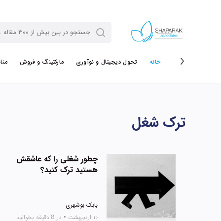
خانه
تحول دیجیتال و نوآوری
مارکتینگ و فروش
منا
ترک شغل
چطور شغلی را که عاشقش
هستید ترک کنید؟
بابک بوشهری
۱۰ اردیبهشت
•
در 8 دقیقه بخوانید