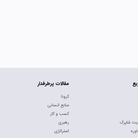
یع
مقالات پرطرفدار
کرونا
منابع انسانی
کسب و کار
یت شاپرک
رهبری
وره
استراتژی