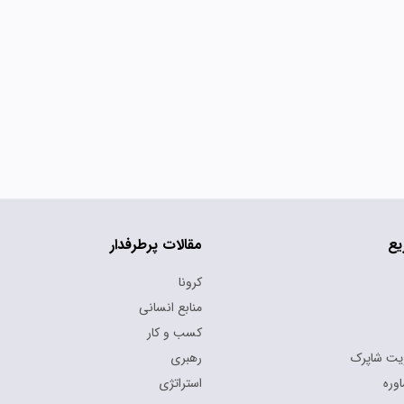
یع
مقالات پرطرفدار
کرونا
منابع انسانی
کسب و کار
یت شاپرک
رهبری
وره
استراتژی