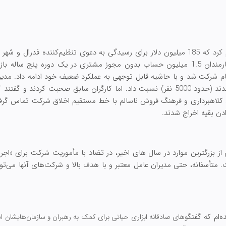
در سپتامبر 2016، ولز فارگو اعلام کرد که 185 میلیون دلار برای رسیدگی به دعوی تنظیم‌ک
خواهد کرد و اذعان داشت که کارمندان 1.5 میلیون حساب بدون مجوز مشتری در یک دوره پنج
رکت شد و با حاشیه قابل توجهی به عملکرد ضعیف خود ادامه داد. مدیر عا
به افراد فاسد شرکت که اخراج شدند (حدود 5000 نفر) نسبت داد. اما کارگران سابق صحبت ک
رد کلاهبرداری و فرهنگ فروش ناسالم با خط مستقیم اخلاق شرکت تماس گرفته
ادن بقیه اخراج شدند.
ز بزرگترین موارد در سال های اخیر، در تضاد با مأموریت شرکت برای «اجر
متأسفانه، حتی مدیران عامل معتبر و با هدف بالا و شرکت‌های آنها می‌توان
‌ام که گفتگ
وهای صادقانه ابزاری حیاتی برای کمک به رهبران و سازمان‌هایشان ا