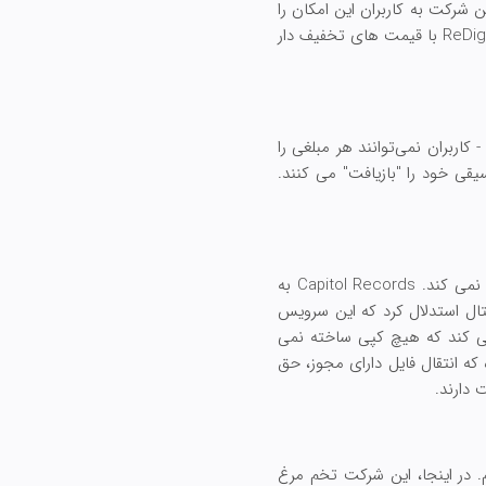
 بتا این شرکت به کاربران این امکان را
می دهد که فایل های MP3 دارای مجوز از iTunes (و به زودی سایر فروشندگان دیجیتال) را به سایر کاربران ReDigi با قیمت های تخفیف دار
اربران نمی‌توانند هر مبلغی را
خریدهای موسیقی خود را "بازیافت" می کنند.
جای تعجب نیست که محدودیت های خود تحمیلی این شرکت صنعت موسیقی بسیار مورد بحث را راضی نمی کند. Capitol Records به
تال استدلال کرد که این سرویس
ت شده کپی می کند که نقض مستقیم حق چاپ است. ReDigi استدلال می کند که هیچ کپی ساخته نمی
که انتقال فایل دارای مجوز، حق
. در اینجا، این شرکت تخم مرغ