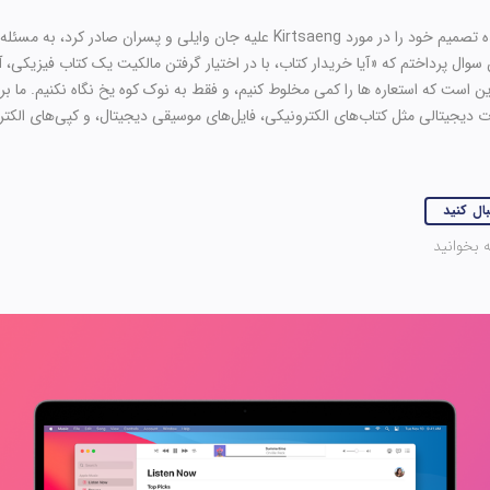
هنگامی که دادگاه عالی ایالات متحده تصمیم خود را در مورد Kirtsaeng علیه جان وایلی 
 سوال پرداختم که «آیا خریدار کتاب، با در اختیار گرفتن مالکیت یک کتاب فیزیکی، آ
این است که استعاره ها را کمی مخلوط کنیم، و فقط به نوک کوه یخ نگاه نکنیم. ما ب
دیجیتالی مثل کتاب‌های الکترونیکی، فایل‌های موسیقی دیجیتال، و کپی‌های الکترونی
بال کنید