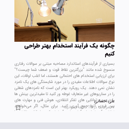
چگونه یک فرآیند استخدام بهتر طراحی
کنیم
بسیاری از فرآیندهای استاندارد مصاحبه مبتنی بر سوالات رفتاری
منسوخ شده مانند "بزرگترین نقاط قوت و ضعف شما چیست؟"
برای ارزیابی استخدام های احتمالی هستند، اما اغلب اوقات، این
نوع سوالات اطلاعات مفیدی را در مورد شایستگی های یک نامزد
نشان نمی دهند. یک رویکرد بهتر این است که نامزدهای شغلی
را در سناریوهای غیر متعارف غوطه ور کنید تا مفیدترین بینش ها
را در مورد توانایی های تفکر انتقادی، هوش فنی و مهارت های
علی احسانی
بین فردی آنها جمع آوری کنید. برای مثال، اگر می‌خواهید
۲۷ مرداد
•
در 10 دقیقه بخوانید
توانایی آن‌ها را برای آماده‌سازی آزمایش کنید، از قبل سؤالاتی را
که می‌پرسید به آنها اطلاع دهید. اگر می‌خواهید مهارت‌های فنی
آن‌ها را آزمایش کنید، به آن‌ها مشکلی بدهید تا در زمان واقعی