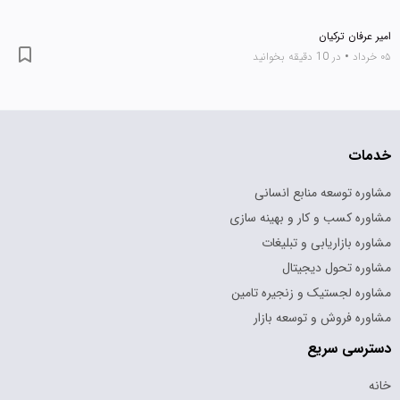
عرفان ترکیان
•
در 10 دقیقه بخوانید
ات
ره توسعه منابع انسانی
ره کسب و کار و بهینه سازی
ره بازاریابی و تبلیغات
ره تحول دیجیتال
ره لجستیک و زنجیره تامین
ره فروش و توسعه بازار
رسی سریع