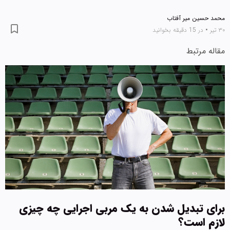
 حسین میر آفتاب
•
در 15 دقیقه بخوانید
له مرتبط
ای تبدیل شدن به یک مربی اجرایی چه چیزی
زم است؟