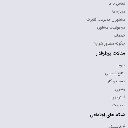
 با ما
ره ما
وران مدیریت شاپرک
واست مشاوره
ات
نه مشاور شوم؟
لات پرطرفدار
ا
ع انسانی
 و کار
ری
اتژی
ریت
ه های اجتماعی
سبوک