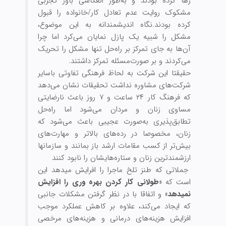
رها کرده بودند و به‌طور انعکاسی باور تجربی
مشکوک روایت عدم تعادل کار/خانواده را قبول
کرده بودند.
نگاه اندیشمندانه به این موضوع،
مشکل را شبیه یک پازل نمایان می‌کرد اما چرا
آن‌ها به جای تمرکز بر راه‌‏حل تنها مشکل را تحریک
می‏‌کردند و بر صورت‏‌مسئله تمرکز داشتند.
حقیقتا این شرکت به لحاظ فرهنگی تفاوتی باسایر
شرکت‌های مشاوره نداشت تحقیقات نشان می‌دهد
که فرهنگ کار ۲۴ ساعت و ۷ روز باعث نارضایتی
مساوی زنان و مردان می‌‏شود اما راه‌‏حل
تطابق‏‌پذیری به‌صورت عجیبی باعث می‌شود که
زنان، مخصوصا در رده‌‏های بالاتر و مهارت‌‏های
بیش‌تر از کسب مقامات ارشد باز بمانند و سازمانها
ارزشمند‏ترین زنان و ستاره‌هایشان را نابود کنند
جملاتی که طنز تلخ ماجرا را افرایش می‏دهد این
است که
«طولانی کار کردن بهره وری را افزایش
نمی‏دهد»
و اتفاقا با در نظر گرفتن مشکلات جانبی
که ایجاد می‌‏کند، علاوه بر کاهش عملکرد موجب
افزایش هزینه‌‏های درمانی و هزینه‏‌های مرخصی