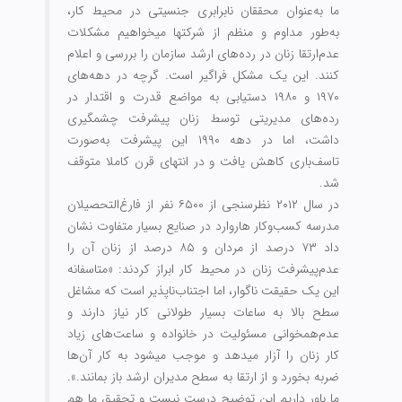
ما به‌عنوان محققان نابرابری جنسیتی در محیط کار،
به‌طور مداوم و منظم از شرکت‏ها می‏خواهیم مشکلات
عدم‌ارتقا زنان در رده‌‏های ارشد سازمان را بررسی و اعلام
کنند. این یک مشکل فراگیر است. ‌گرچه در دهه‏‌های
۱۹۷۰ و ۱۹۸۰ دستیابی به مواضع قدرت و اقتدار در
رده‏‌های مدیریتی توسط زنان پیشرفت چشمگیری
داشت، اما در دهه ۱۹۹۰ این پیشرفت به‌صورت
تاسف‌‏باری کاهش یافت و در انتهای قرن کاملا متوقف
شد.
در سال ۲۰۱۲ نظرسنجی از ۶۵۰۰ نفر از فارغ‌التحصیلان
مدرسه کسب‌وکار هاروارد در صنایع بسیار متفاوت نشان
داد ۷۳ درصد از مردان و ۸۵ درصد از زنان آن را
عدم‌پیشرفت زنان در محیط کار ابراز کردند: «متاسفانه
این یک حقیقت ناگوار، اما اجتناب‌ناپذیر است که مشاغل
سطح بالا به ساعات بسیار طولانی کار نیاز دارند و
عدم‌همخوانی مسئولیت در خانواده و ساعت‌های زیاد
کار زنان را آزار می‏دهد و موجب می‏شود به کار آن‌ها
ضربه بخورد و از ارتقا به سطح مدیران ارشد باز بمانند.»
.
ما باور داریم این توضیح درست نیست و تحقیق ما هم