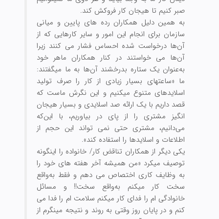
صبر کنیم تا هیجان کار فروکش کند.
به همین دلیل همکاران رده‏ های پایین و میانی
سازمان برای انجام این امور و سایر کارهایی که از
آن‌ها درخواست شده احساس فشار می‏ کنند زیرا
آن‌ها می ‏خواستند در کنار همکاران ماهر خود
به‌عنوان یک ستاره بدرخشند آن‌ها به ما می‏گفتند:
ما «ساعت‏های بسیار زیادی از کار را صرف تولید
اسلایدهای متنوع می‏کنیم و این نگرش ماست که
قصد داریم با یک ارائه صد اسلایدی و بسیار هیجان
انگیز مشتری را از پای در بیاوریم، با این‌که
می‌دانیم، مشتری حتی نمی‏ تواند این حجم از
اطلاعات و اسلایدها را استفاده کند».
یکی دیگر از همکاران تناقض کار/ خانواده را اینگونه
توصیف میکرد «من همیشه‏ آخر هفته ‏های خود را
به وظایف کاری اختصاص می ‏دهم و فقط به‌واقع
سخت کار می‏کنم به‌واقع سخت!! و مسائل
خانوادگی ‏ام را فدای کار می‏کنم سلامت ‏ام را فدا می‏
کنم و در پایان روز وقتی به روند و نتیجه می‏نگرم از