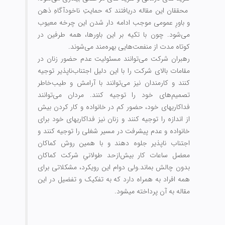
محققان این مقاله دریافتند که حمایتِ ناخودآگاهِ ذهن
و باورِ عمومی موجب ادامه دار شدن این چرخه معیوب
می‏‌شود. چون با تکیه بر این باورها، همه طرفین در
کوتاه مدت از منفعت‌‏هایی بهره‌‏مند می‏‌شوند.
رهبران شرکت می‏‌توانند مسئولیت عدم حضور زنان در
مقامات بالای شرکت را با این دلیل اجتناب‌ناپذیر توجیه
کنند و کارمندان نیز می‏‌توانند با آرامش و طیب‌خاطر
تصمیم‌های خود را توجیه کنند. مردان می‏‌توانند
فداکاری‏های خود، حضور کم در خانواده و کار کردن بیش
از اندازه را توجیه کنند و زنان نیز فداکاری‏های خود برای
خانواده و عدم پیشرفت در مسیر شغلی را توجیه کنند و
اجتناب ناپذیر جلوه دهند و با همین روش کماکان
معضل ساعات کار بیش‌‏از‏حد طولانیِ شرکت کماکان
بدون چالش بماند.
ولی دوام این رویکرد، مشکلاتی برای
همه افراد به همراه دارد که به تفکیک و تفضیل در این
مقاله به آن پرداخته می‏شود.