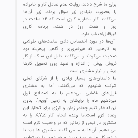
برای ما شرح دادند، روایت عدم تعادل کار و خانواده
را به‌صورت بنیادی زیر سوال ‏بردند. زیرا آن‌ها
می‏‌گفتند کار مشاوره کاری است که ۲۴ ساعت در
روز و هفت روز در هفته، برنامه کاری
غیر‌قابل‌اجتناب دارد.
آن‌ها در مورد اختصاص دادن ساعت‌‏های طولانی
به کارهایی که غیر‏‏‏ضروری و گاهی پرهزینه بود
صحبت می‌‏کردند و می‌‏گفتند دلیل این سبک از کار
فروش بیش از اندازه و تعهد روی تحویل کارها
بیش از نیاز مشتری است.
ما داستان‌‏های بسیار زیادی را از شرکای اصلی
شرکت شنیدیم که می‏‌گفتند: "ما به مشتری
قول‏‌های فضایی می‏‌دهیم یا به اصطلاح قول
می‌دهیم ماه را برایشان به زمین آوریم". بدون
این‌که فکر کنیم چه‌قدر زمان و انرژی برای تحقق این
وعده لازم است.
ما وعده انجام کار X,Y,Z را به
مشتری در نیمی ‌از زمانی که در واقعیت لازم است
می ‏دهیم. آن‌ها به ما می‏ گفتند مشتری ‏ها باید با
دیدن کار ما به وجد بیاید و هر دوی ما نمی‏توانیم