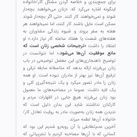
برای جمع‏‌بندی و خلاصه کردن مشکل کار/خانواده
این‏گونه اشاره می‌کرد که: «زنان می‏‌خواهند بچه‌‏دار
شوند و نمی‏‌خواهند کار کنند. حتی اگر بچه‏‌دار شوند
ممکن است مایل باشند کار کنند، اما نمی‏خواهند هر
هفته به سفر بروند و شیوه زندگی مشاوران به
هفته‌‏های شصت یا هفتاد ساعته کار نیاز دارد.»
او
اعتقاد را داشت
«ترجیحات شخصی زنان است که
مانع موفقیت آن‌ها می‏‌شود.
» اما نتوانست در
توضیح ناهنجاری‏‌های این معضل توضیحی در باب
زنان بی‌‏فرزند ارائه بدهد که متاسفانه سابقه ترقی و
ترفیع آن‌ها نیز بهتر از مادران نبوده است. او همه
زنان را مادر تصور می‏کرد و یک نتیجه‏‌گیری کلی و
یک لایه داشت. عموما در مصاحبه‌های ما معمول
بود زنان بی‏‌فرزند هیچ جایی در اظهارات مردم و
کارکنان نداشتند شاید این بدان دلیل است که
ندیدن همه زنان به‌صورت مادر به روایت تعادل کار/
خانواده آن‌ها لطمه می‏زند.
آخرین عدم‌‏تطابقی با آن روبه‌رو شدیم این بود که
کسانی که با آن‌ها مصاحبه کردیم با تجربیاتی که