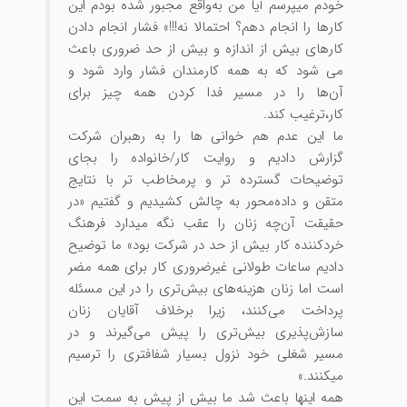
خودم می‏پرسم آیا من به‌واقع مجبور شده بودم این
کارها را انجام دهم؟ احتمالا نه!!!» فشار انجام دادن
کارهای بیش از اندازه و بیش از حد ضروری باعث
می ‏شود که به همه کارمندان فشار وارد شود و
آن‌ها را در مسیر فدا کردن همه چیز برای
کار،ترغیب کند.
ما این عدم هم خوانی‏ ها را به رهبران شرکت
گزارش دادیم و روایت کار/خانواده را بجای
توضیحات گسترده ‏تر و پرمخاطب ‏تر با نتایج
متقن و داده‌محور به چالش کشیدیم و گفتیم «در
حقیقت ‌آن‌چه زنان را عقب نگه می‏دارد فرهنگ
خردکننده کار بیش از حد در شرکت بود» ما توضیح
دادیم ساعات طولانی غیرضروری کار برای همه مضر
است اما زنان هزینه‌‏های بیش‌تری را در این مسئله
پرداخت می‏‌کنند، زیرا بر‏خلاف آقایان زنان
سازش‌‏پذیری بیش‌تری را پیش می‌‏گیرند و در
مسیر شغلی خود نزول بسیار شفاف‏تری را ترسیم
می‏کنند.»
همه اینها باعث شد ما بیش از پیش به سمت این