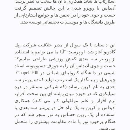
استارتاپ ها شاید همکاری با آن ها سخت به نظر برسد.
آدیداس با روبرو شدن با این چالش تصمیم گرفت
جست و جوی خود را در انجمن ها و جوامع استارتاپی از
طریق دانشگاه ها و موسسات تحقیقاتی توسعه دهد.
این داستان با یک سوال از مدیر خلاقیت شرکت، پل
گادویو آغاز شد. او پرسید: "آیا ما می توانیم با استفاده
از پرینتر سه بعدی کفش ورزشی طراحی نماییم؟"
جست و جوی آدیداس آن را به جوزف دسیومونه، استاد
شیمی در دانشگاه کارولینای شمالی در Chapel Hill
چپترهیل و بنیانگذار یک استارتاپ تولید کننده پرینتر سه
بعدی به نام کربن رساند (که شرکتی مستقر در دره
سیلیکون که در حوزه میان رشته ای بین سخت افزار،
نرم افزار و علم مولکولی کار می کند.)
همکاری
آدیداس و کربن به یک راه حل در پرینتر سه بعدی با
استفاده از یک رزین حساس به نور منجر شد که در
هنگام برخورد نور با ماده مقاومت بیشتری را متحمل
می شود.