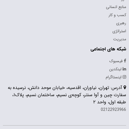
منابع انسانی
کسب و کار
رهبری
استراتژی
مدیریت
شبکه های اجتماعی
فیسبوک
لینکدین
اینستاگرام
آدرس: تهران، نیاوران، اقدسیه، خیابان موحد دانش، نرسیده به
سفارت چین و آوا سنتر، کوچه‌ی نسیم، ساختمان نسیم، پلاک۱،
طبقه اول، واحد ۲
02122923966