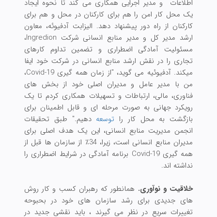
اطلاعات و مدیر اجرایی همکاری می کند تا نحوه ایجاد
یک محل کار امن را هم برای کارکنان در محل و هم برای
کارکنان از راه دور پیشنهاد دهد. الیزابت آدفیوئه، معاون
ارشد مدیر کل و مدیر منابع انسانی شرکت Ingredion،
مسئولیت آمادگی اضطراری و تضمین تداوم کارهای
تجاری را در نقش ارشد منابع انسانی در شرکت خود ایفا
میکند. آدفیوئیه می گوید، "از زمان همه گیری Covid-19،
من با مدیر عامل و مدیران اصلی خود از بخش های
فناوری، مالی، ارتباطات و تسهیلات همکاری کردم تا یک
رویکرد جهانی به صورت مرحله ای و قابل اطمینان برای
بازگشت به محل کار را
توسعه
دهیم." طبق تحقیقات
انجمن مدیریت منابع انسانی، این یک هدف اصلی برای
مدیران منابع انسانی است، زیرا، 34٪ از سازمان ها قبل از
همه گیری Covid-19 برنامه آمادگی در شرایط اضطراری را
نداشته اند.
خلاقیت و نوآوری.
همانطور که رهبران کسب و کار روش
های جدیدی برای رشد سازمان های خود در بحبوحه
تغییرات سریع در نظر می گیرند ، باید نقشی جدید در