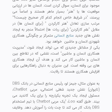
موجود برای انسان، سوال کردن است. انسان ها در ارزیابی
موقعیت ها یا "هنر" بسیار ماهر هستند و اساساً می
پرسند، "در شرایط خاص انجام کدام کار صحیح چیست؟"
مرتب سازی تعادل "هنر کارکردن " (برای انسان ها) در
مقابل "علم کارکردن" (برای ربات ها) احتمالاً منجر به ایجاد
نقش های جدید
منابع انسانی
متمرکز بر چگونگی همکاری
شهودی انسان و ماشین خواهد بود.
یکی از مشاغل جدیدی که می تواند ایجاد شود، "مدیریت
همکاری انسان و ماشین" است، نقشی که در تقاطع بین
انسان و ماشین کار می کند و هدف آن ایجاد همکاری
های بی وقفه است. این مدیران به دنبال راهکارهایی برای
افزایش همکاری هستند تا رقابت.
به عنوان مثال، جیمز لو، رئیس منابع انسانی در بانک DBS
(تایوان) نقش جدید شغلی احتمالی، مربی ChatBot،
مسئول ایجاد یک تجربه یکپارچه را برای یک کاندید می
بیند. طبق گفته Loo، "یک مربی Chatbot با تیم استخدام
DBS بانک کار می کند تا چت بات را آموزش دهد. وظایف