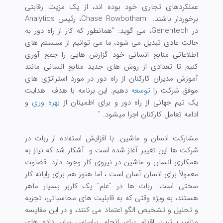
عملکردهای تجاری خود بوده اند، از یک مزیت رقابتی
برخوردار باشند. Chase Rowbotham، رئیس Analytics
در Genentech، می گوید: "همانطور که کار از راه دور به
حالت عادی تبدیل می شود، ما می توانیم از سیستم های
اطلاعاتی منابع انسانی خود گزارش هایی را جمع آوری
کنیم تا تعدادی از روش های جدید منابع انسانی مانند
آموزش مدیران کارکنان از راه دور در مورد استراتژی های
موفق شرکت را
توسعه
دهیم. این برنامه با هدف هدایت
یک تیم جهانی از راه دور و برای اطمینان از
بهره وری
و
ادامه تعامل کارکنان اجرا میشود. "
مشارکت انسان و ماشین. با افزایش استفاده از ربات در
شرکت ها این تغییر آغاز شده است و آشکار شد که نیاز به
همکاری انسان و ماشین در نیروی کار وجود دارد. قضاوت
معمولاً برای انسان آسان است ، اما هنوز هم برای رایانه کار
سختی است. ربات ها در "علم" یک کاربر بسیار ماهر
هستند، به ویژه وقتی که به قابلیت های محاسباتی، تجزیه
و تحلیل و تشخیص الگو اعتماد می کنند، و در این مقایسه
مناسب ترین اقدام برای انجام براساس سایر داده های