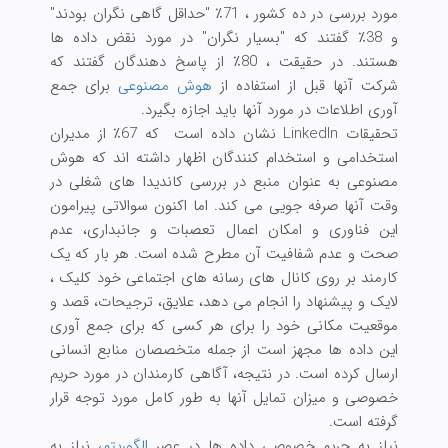
مورد بررسی در ده کشور ، 71٪ "حداقل گاهی نگران بودند"
و 38٪ گفتند که "بسیار نگران" در مورد نقض داده ها
هستند. در حقیقت ، 80٪ از پاسخ دهندگان گفتند كه
شركت آنها قبل از استفاده از
هوش مصنوعی
برای جمع
آوری اطلاعات در مورد آنها باید اجازه بگیرد.
تحقیقات LinkedIn نشان داده است که 67٪ از مدیران
استخدامی و استخدام کنندگان اظهار داشته اند که هوش
مصنوعی به عنوان منبع در بررسی کاندیدا های شغلی در
وقت آنها صرفه جویی می کند. اما اکنون سوالاتی پیرامون
این فناوری و امکان اعمال تعصبات و جانبداری، عدم
صحت و عدم شفافیت آن مطرح شده است. هر بار که یک
کارمند بر روی کانال های رسانه های اجتماعی خود کلیک ،
لایک و پیشنهاد را انجام می دهد، علایق، ترجیحات، قصد و
موقعیت مکانی خود را برای هر کسی که برای جمع آوری
این داده ها مجهز است از جمله متخصصان منابع انسانی
ارسال کرده است. در نتیجه، آگاهی کارمندان در مورد حریم
خصوصی و میزان تمایل آنها به طور کامل مورد توجه قرار
گرفته است.
نیاز به حریم خصوصی داده ها در عصر
الگوریتم
، نیاز به