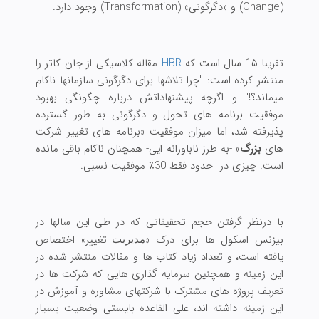
(Change) و «دگرگونی» (Transformation) وجود دارد.
تقریبا 1۵ سال است که
HBR
مقاله کلاسیکی از جان کاتر را
منتشر کرده است: "چرا تلاشها برای دگرگونی سازمانها ناکام
میماند؟!" و اگرچه پیشنهاداتش درباره چگونگی بهبود
موفقیت برنامه های تحول و دگرگونی به طور گسترده
پذیرفته شد، اما میزان موفقیت «برنامه های تغییر شرکت
های
بزرگ
» -به طرز ناباورانه ایی- همچنان ناکام باقی مانده
است. چیزی در حدود فقط 30٪ موفقیت نسبی.
با درنظر گرفتن حجم تحقیقاتی که در طی این سالها در
بیزنس اسکول ها برای درک «
تغییر» اختصاص
مدیریت
یافته است، و تعداد زیاد کتاب ها و مقالات منتشر شده در
این زمینه و همچنین سرمایه گذاری هایی که شرکت ها در
تعریف پروژه های مشترک با شرکتهای مشاوره و آموزش در
این زمینه داشته اند، علی القاعده بایستی وضعیت بسیار