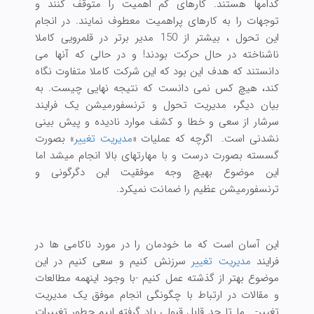
کدامها هستند. کارهای کم اهمیت را متوقف کنند و
توجهات را به کارهای پراهمیت معطوف نمایند. در انجام
این تحول ، بیشتر از 150 مدیر برتر در قلمرویی کاملا
ناشناخته در حال حرکت بودند! و در حالی که آنها می
دانستند که هدف این بود که این شرکت کاملا متفاوت نگاه
کند، هیچ کس نمی دانست که نتیجه نهایی چیست. به
بیان دیگر، مدیریت تحول و ترنسفورمیشن یک فرایند
سرشار از سعی و خطا و کشف موارد نادیده و پیش بینی
نشدنی است. اگرچه که عملیات «
مدیریت تغییر
» بصورت
گسسته بصورت درست و با مهارتهای بالا انجام میشد اما
این موضوع بهیچ وجه موفقیت این دگرگونی و
ترنسفورمیشن عظیم را ضمانت نمیکرد.
این آسان است که ما خودمان را در مورد ناکامی ها در
فرایند
مدیریت تغییر
سرزنش کنیم و سعی کنیم در این
موضوع بهتر از گذشته عمل کنیم -با وجود اینهمه مطالعات
و مقالات در ارتباط با چگونگی انجام موفق یک مدیریت
تغییر- . ما تا حد قابل قبولی یاد گرفته اییم چطور تغییرات