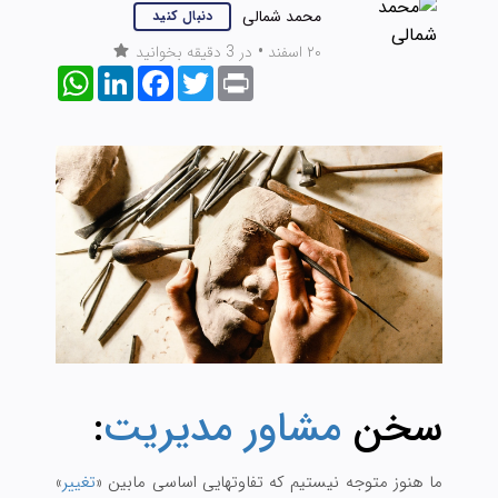
محمد شمالی
دنبال کنید
۲۰ اسفند
•
در 3 دقیقه بخوانید
WhatsApp
LinkedIn
Facebook
Twitter
Print
سخن
مشاور مدیریت
:
ما هنوز متوجه نیستیم که تفاوتهایی اساسی مابین «
تغییر
»