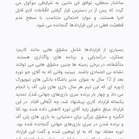
ساختار منطقی، توافق فی مابین به شرایطی موکول می
گردد که پس از در دسترس قرار گرفتن اطّلاعات لازم قابل
اجرا هستند، و موارد احتمالی متناسب با سطح عدم
قطعیّت فعلی در این قراردادها گنجانده می شود.
بسیاری از قراردادها شامل مشوّق هایی مانند کارمزد
عملکرد، درآمدزایی و برنامه های واگذاری هستند.
متأسّفانه، در برخی زمینه ها چنین مشوّق هایی می توانند
نشانه بی اعتمادی باشند. ببینید وقتی که به آقای جو توره
بعد از 12 سال به عنوان مدیر باشگاه یانکی های نیویورک
(دوره ای که این تیم هر سال بازی های پلی آف را انجام
می داد و چهار بار برنده سری بازی‌های جهانی شد)، تمدید
یکساله قرارداد کاری پیشنهاد شد، چه اتّفاقی افتاد. در این
قرارداد مبلغ حقوق پایه آقای توره کاهش داده شده بود امّا
انگیزه و مشوّق بزرگی برای دستیابی به بازی های پلی آف
و برنده شدن در سری بازی‌های جهانی گنجانده شده بود.
توره معتقد بود که به او توهین شده و گفت این قرارداد
بدین معناست که بدون مشوّق نمی توان به او اعتماد کرد