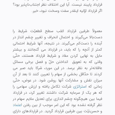
قرارداد پایبند نیست. آیا این اختلاف نظر اجتناب‌ناپذیر بود؟
اگر قرارداد اوّلیه اینقدر سفت وسخت نبود، خیر.
معمولاً طرفین قرارداد اغلب سطح قطعیّت شرایط را
دست‌بالا می‌گیرند و احتمال انحراف و تغییر چشم انداز در
آینده را دست‌کم می‌گیرند. در نتیجه، آنها شرایط احتمالی
کمتر از آنچه را که باید، در قرارداد می گنجانند و بیشتر
مایل به نهایی کردن مفاد و شرایط قرارداد هستند، حتّی
وقتی که به تعویق انداختن حلّ و فصل برخی مسائل
عاقلانه‌تر به نظر برسد. در این مورد، شرکا باید صبر می
کردند تا حدّاقل بخشی از سهام را تعیین کنند تا بعد از آن
میزان نقش و مشارکت آنها روشن شود. در عوض، حتّی
زمانی که
استراتژی
شرکت تکامل یافته و ارزش سهامی را
که هر یک از سرمایه شرکت داشتند تغییر کرد، در قرارداد
فیما بین هیچگونه چشم اندازی برای تعدیل ملایم سهام در
نظر گرفته نشده بود که این امر موجب از بین رفتن
اعتماد
و حسن‌نیّت بین طرفین قرارداد گردید. در قراردادهای دارای