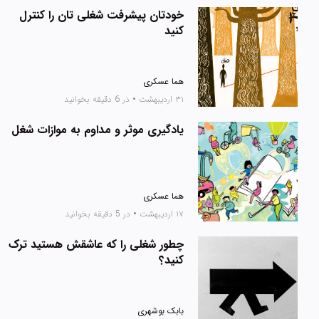
خودتان پیشرفت شغلی تان را کنترل
کنید
هما عسکری
۳۱ اردیبهشت
•
در 6 دقیقه بخوانید
یادگیری موثر و مداوم به موازات شغل
هما عسکری
۱۷ اردیبهشت
•
در 5 دقیقه بخوانید
چطور شغلی را که عاشقش هستید ترک
کنید؟
بابک بوشهری