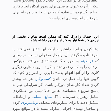
انعطاف‌پذیری در مقابل این اختلال بالقوه پاسخگو باشد،
بلكه از آن به‌ عنوان فرصتی برای تصور امکان انجام كارها
به‌طور گسترده استفاده كند؟ در اینجا پنج مرحله برای
شروع این آماده‌سازی آمده‌است:
این احتمال را درک کنید که ممکن است تمام یا بخشی از
نیروی کار شما نیاز به کار از راه دور داشته باشد.
دعا کردن و امید داشتن به اینکه این اتفاق نمی‌افتد، یا
صرفا نادیده گرفتن آن، راهکار معقولی نیست. در زمانی
که
قرنطینه
به صورت گسترده اتفاق می‌افتد، هیچ‌کس
لپ‌تاپ را به کسی نمی‌دهد و بگوید
"برو به جایی دیگر و
کارت را از آنجا انجام بده.“
طوری برنامه‌ریزی کنید که
گویی تنها راه عملیاتی ماندن
کسب‌وکار
، هر چه بیشتر
کردن تعداد کارمندان دورکار باشد. اگر شرایطی نیاز به
پاسخ سریع داشته‌باشد، همین حالا تیمی بین عملکردی
شامل رهبران سازمانی، IT،
منابع انسانی
و ارتباطات
تشکیل دهید تا برای سناریوهای مختلف
برنامه‌ریزی
کرده
و ساختار بهینه‌ی اجرایی تدارک ببینند تا در مواقع مورد