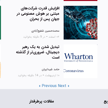
افزایش قدرت شرکت‌های
مبتنی بر هوش مصنوعی در
جهان پس از بحران
محمدحسین شفیع‌آبادی
۰۴ اسفند
•
در 9 دقیقه بخوانید
تبدیل شدن به یک رهبر
دیجیتال، ضروری‌تر از گذشته
است
حامد شیداییان
۱۰ اردیبهشت
•
در 14 دقیقه بخوانید
« Previous
Next »
یع
مقالات پرطرفدار