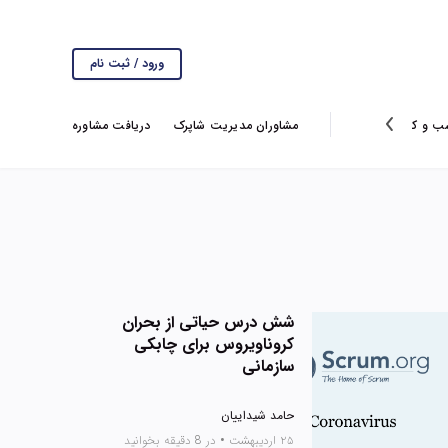
ورود / ثبت نام
ب و کار
انتخاب سردبیر
گزارش ها
مشاوران مدیریت شاپرک
ویروس کرونا
دریافت مشاوره
شش درس حیاتی از بحران
کروناویروس برای چابکی
سازمانی
حامد شیداییان
۲۵ اردیبهشت
•
در 8 دقیقه بخوانید