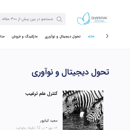
خانه
تحول دیجیتال و نوآوری
مارکتینگ و فروش
منا
تحول دیجیتال و نوآوری
کنترل علم ترغیب
مجید کیانپور
۰۴ مهر
•
در 12 دقیقه بخوانید