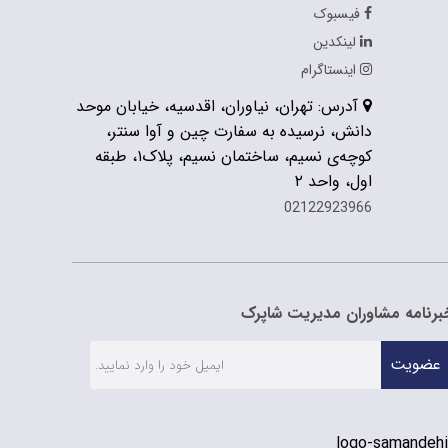
فیسبوک
لینکدین
اینستاگرام
آدرس: تهران، نیاوران، اقدسیه، خیابان موحد
دانش، نرسیده به سفارت چین و آوا سنتر،
کوچه‌ی نسیم، ساختمان نسیم، پلاک۱، طبقه
اول، واحد ۲
02122923966
برنامه مشاوران مدیریت شاپرک
عضویت