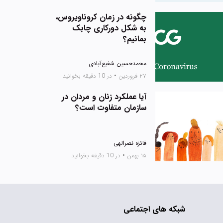
چگونه در زمان کروناویروس،
به شکل دورکاری چابک
بمانیم؟
محمدحسین شفیع‌آبادی
۲۷ فروردین
•
در 10 دقیقه بخوانید
آیا عملکرد زنان و مردان در
سازمان متفاوت است؟
فائزه نصرالهی
۱۵ بهمن
•
در 10 دقیقه بخوانید
شبکه های اجتماعی