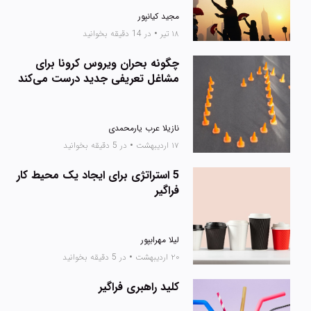
مجید کیانپور
۱۸ تیر
•
در 14 دقیقه بخوانید
چگونه بحران ویروس کرونا برای
مشاغل تعریفی جدید درست می‌کند
نازیلا عرب یارمحمدی
۱۷ اردیبهشت
•
در 5 دقیقه بخوانید
5 استراتژی برای ایجاد یک محیط کار
فراگیر
لیلا مهرابپور
۲۰ اردیبهشت
•
در 5 دقیقه بخوانید
کلید راهبری فراگیر